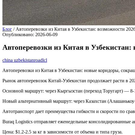
Блог
/
Автоперевозки из Китая в Узбекистан: возможности 2026
Опубликовано
:
2026-06-09
Автоперевозки из Китая в Узбекистан: 
china uzbekistan
road
lcl
Автоперевозки из Китая в Узбекистан: новые коридоры, сокра
Рынок автоперевозок Китай-Узбекистан продолжает расти в 202
Основной маршрут: через Кыргызстан (переход Торугарт) — 8-1
Новый альтернативный маршрут: через Казахстан (Алашанько
Автотранспорт дает преимущества гибкости и скорости по сра
Buraq Logistics отправляет еженедельные консолидированные а
Цена: $1.2-2.5 за кг в зависимости от объема и типа груза.