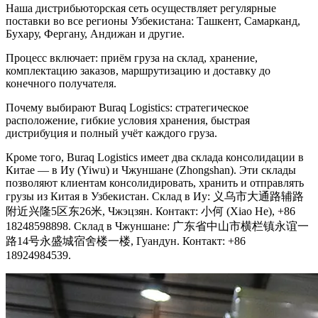
Наша дистрибьюторская сеть осуществляет регулярные
поставки во все регионы Узбекистана: Ташкент, Самарканд,
Бухару, Фергану, Андижан и другие.
Процесс включает: приём груза на склад, хранение,
комплектацию заказов, маршрутизацию и доставку до
конечного получателя.
Почему выбирают Buraq Logistics: стратегическое
расположение, гибкие условия хранения, быстрая
дистрибуция и полный учёт каждого груза.
Кроме того, Buraq Logistics имеет два склада консолидации в
Китае — в Иу (Yiwu) и Чжуншане (Zhongshan). Эти склады
позволяют клиентам консолидировать, хранить и отправлять
грузы из Китая в Узбекистан. Склад в Иу: 义乌市大通路辅路
附近兴隆5区东26米, Чжэцзян. Контакт: 小何 (Xiao He), +86
18248598898. Склад в Чжуншане: 广东省中山市横栏镇永谊一
路14号永盛城宿舍楼一楼, Гуандун. Контакт: +86
18924984539.