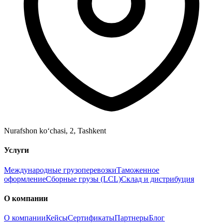
Nurafshon ko‘chasi, 2
,
Tashkent
Услуги
Международные грузоперевозки
Таможенное
оформление
Сборные грузы (LCL)
Склад и дистрибуция
О компании
О компании
Кейсы
Сертификаты
Партнеры
Блог