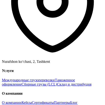
Nurafshon ko‘chasi, 2
,
Tashkent
Услуги
Международные грузоперевозки
Таможенное
оформление
Сборные грузы (LCL)
Склад и дистрибуция
О компании
О компании
Кейсы
Сертификаты
Партнеры
Блог