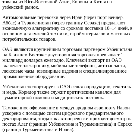
товары из Юго-Восточной Азии, Европы и Китая на
узбекский рынок.
Автомобильные перевозки через Иран (через порт Бендер-
Аббас) и Туркменистан (через границу Серахс) предлагают
экономичную альтернативу со сроками доставки 10–14 дней, в
основном для тяжелой техники, стройматериалов и массовых
потребительских товаров.
ОАЭ являются крупнейшим торговым партнером Узбекистана
на Ближнем Востоке: двусторонняя торговля превышает 1
миллиард долларов ежегодно. Ключевой экспорт из ОАЭ
включает электронику, мобильные телефоны, автозапчасти,
люксовые часы, ювелирные изделия и специализированное
промышленное оборудование.
Узбекистан экспортирует в ОАЭ сельхозпродукцию, текстиль
и медь. Коридор также служит критическим каналом для
гуманитарной помощи и медицинских поставок.
Таможенное оформление в международном аэропорту Навои
ускорено с помощью систем цифрового предварительного
декларирования, тогда как автоперевозки проходят досмотр на
постах Алат (граница Узбекистана и Туркменистана) и Серахс
(граница Туркменистана и Ирана).