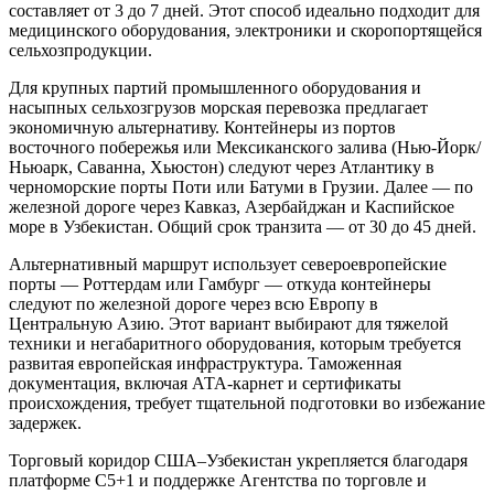
составляет от 3 до 7 дней. Этот способ идеально подходит для
медицинского оборудования, электроники и скоропортящейся
сельхозпродукции.
Для крупных партий промышленного оборудования и
насыпных сельхозгрузов морская перевозка предлагает
экономичную альтернативу. Контейнеры из портов
восточного побережья или Мексиканского залива (Нью-Йорк/
Ньюарк, Саванна, Хьюстон) следуют через Атлантику в
черноморские порты Поти или Батуми в Грузии. Далее — по
железной дороге через Кавказ, Азербайджан и Каспийское
море в Узбекистан. Общий срок транзита — от 30 до 45 дней.
Альтернативный маршрут использует североевропейские
порты — Роттердам или Гамбург — откуда контейнеры
следуют по железной дороге через всю Европу в
Центральную Азию. Этот вариант выбирают для тяжелой
техники и негабаритного оборудования, которым требуется
развитая европейская инфраструктура. Таможенная
документация, включая АТА-карнет и сертификаты
происхождения, требует тщательной подготовки во избежание
задержек.
Торговый коридор США–Узбекистан укрепляется благодаря
платформе C5+1 и поддержке Агентства по торговле и