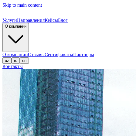
Skip to main content
Услуги
Направления
Кейсы
Блог
О компании
О компании
Отзывы
Сертификаты
Партнеры
uz
ru
en
Контакты